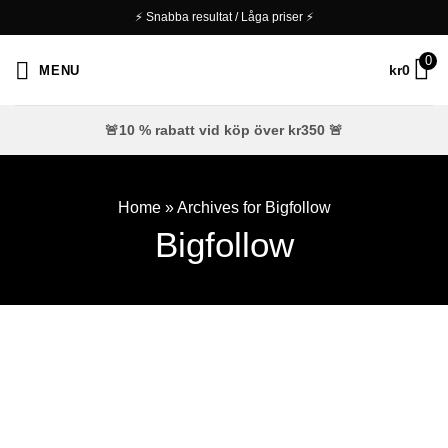
⚡ Snabba resultat / Låga priser ⚡
0
MENU
kr
0
🚨10 % rabatt vid köp över kr350 🚨
Home
»
Archives for Bigfollow
Bigfollow